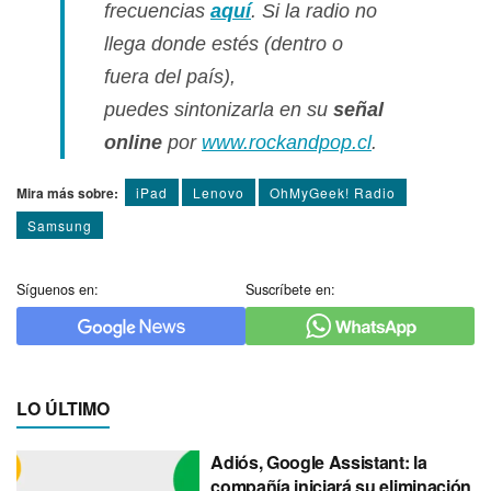
frecuencias
aquí­
. Si la radio no
llega donde estés (dentro o
fuera del paí­s),
puedes sintonizarla en su
señal
online
por
www.rockandpop.cl
.
Mira más sobre:
iPad
Lenovo
OhMyGeek! Radio
Samsung
Síguenos en:
Suscríbete en:
LO ÚLTIMO
Adiós, Google Assistant: la
compañía iniciará su eliminación