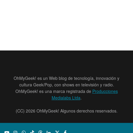
OhMyGeek! es un Web blog de tecnología, innovación y
cultura Geek/Pop, con shows en televisión y radio.
OhMyGeek! es una marca registrada de
Producciones
Medialabs Ltda
.
(CC) 2026 OhMyGeek! Algunos derechos reservados.