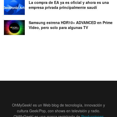
La compra de EA ya es oficial y ahora es una
empresa privada principalmente saudí
Samsung estrena HDR10+ ADVANCED en Prime
Video, pero solo para algunas TV
OhMyGeek! es un Web blog de tecnología, innovación y
cultura Geek/Pop, con shows en televisión y radio.
OhMyGeek! es una marca registrada de
Producciones