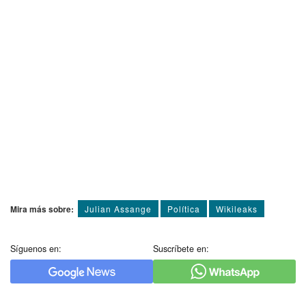
Mira más sobre:
Julian Assange
Polí­tica
Wikileaks
Síguenos en:
Suscríbete en: