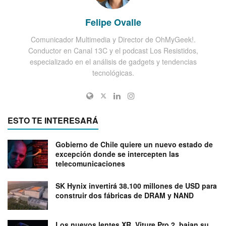
Felipe Ovalle
Comunicador Multimedia y Director de OhMyGeek!.
Conductor en Canal 13C y el podcast Los Resistidos,
especializado en el análisis de gadgets y tendencias
tecnológicas.
ESTO TE INTERESARÁ
Gobierno de Chile quiere un nuevo estado de
excepción donde se intercepten las
telecomunicaciones
SK Hynix invertirá 38.100 millones de USD para
construir dos fábricas de DRAM y NAND
Los nuevos lentes XR, Viture Pro 2, bajan su