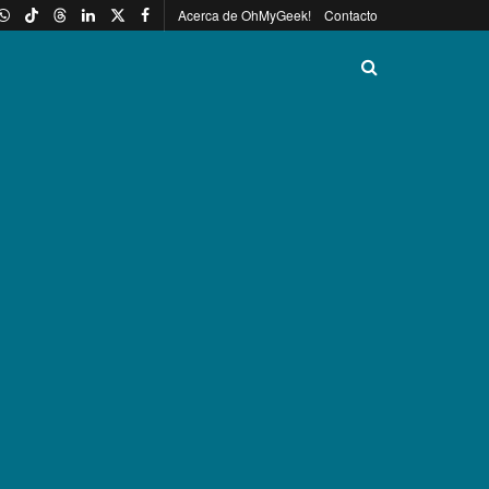
Acerca de OhMyGeek!
Contacto