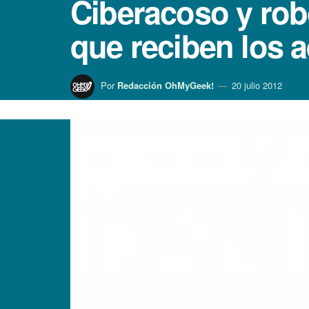
Ciberacoso y rob
que reciben los a
Por
Redacción OhMyGeek!
20 julio 2012