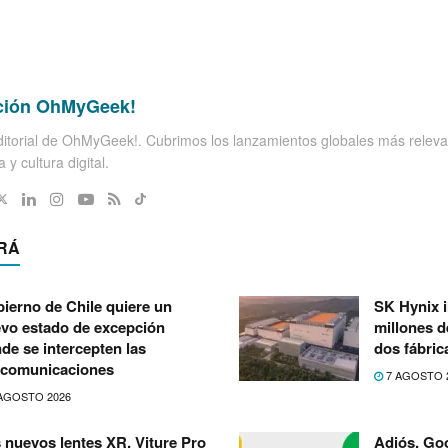
ción OhMyGeek!
itorial de OhMyGeek!. Cubrimos los lanzamientos globales más releva
 y cultura digital.
RÁ
ierno de Chile quiere un
SK Hynix i
vo estado de excepción
millones d
de se intercepten las
dos fábri
ecomunicaciones
7 AGOSTO 
AGOSTO 2026
 nuevos lentes XR, Viture Pro
Adiós, Goo