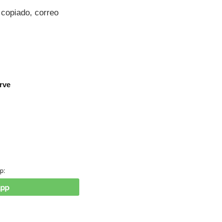
 copiado, correo
rve
p: