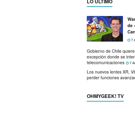
LO ÚLTIMO
War
de 
Car
7 
Gobierno de Chile quier
excepción donde se inter
telecomunicaciones
7 A
Los nuevos lentes XR, Vit
perder funciones avanza
OHMYGEEK! TV