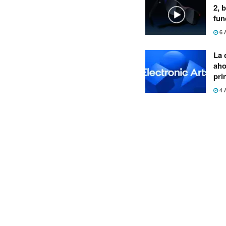
2, 
fun
6 
La 
aho
pri
4 