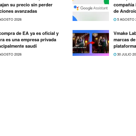
bajan su precio sin perder
compañía i
ciones avanzadas
de Androi
AGOSTO 2026
5 AGOSTO 
compra de EA ya es oficial y
Vmake Lab
ra es una empresa privada
marcas de 
ncipalmente saudí
plataforma
AGOSTO 2026
30 JULIO 2