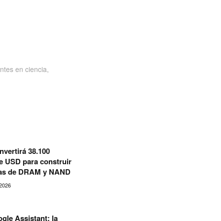
ntes en ciencia,
nvertirá 38.100
e USD para construir
cas de DRAM y NAND
2026
gle Assistant: la