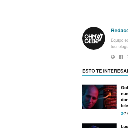
Redac
Equipo ed
tecnología
ESTO TE INTERESA
Gob
nue
don
tel
7 
Los