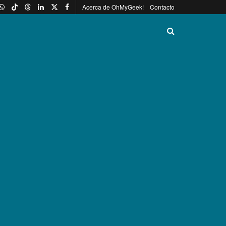
Acerca de OhMyGeek!
Contacto