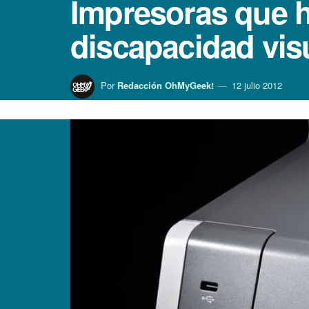
Impresoras que h
discapacidad vis
Por
Redacción OhMyGeek!
12 julio 2012