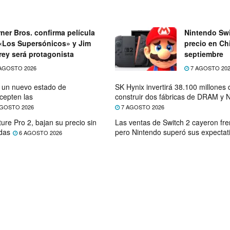
ner Bros. confirma película
Nintendo Swi
«Los Supersónicos» y Jim
precio en Chi
rey será protagonista
septiembre
AGOSTO 2026
7 AGOSTO 20
e un nuevo estado de
SK Hynix invertirá 38.100 millones
cepten las
construir dos fábricas de DRAM y
GOSTO 2026
7 AGOSTO 2026
ure Pro 2, bajan su precio sin
Las ventas de Switch 2 cayeron fre
das
pero Nintendo superó sus expectat
6 AGOSTO 2026