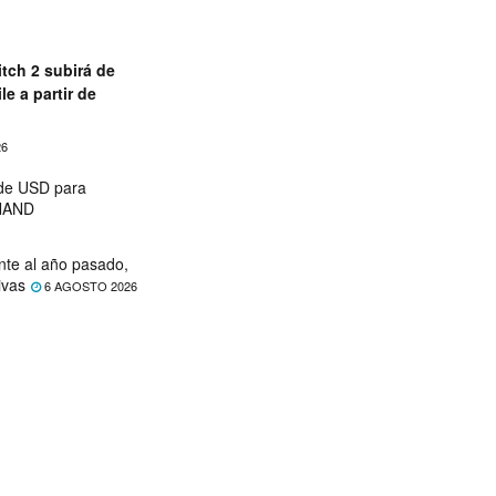
tch 2 subirá de
le a partir de
26
 de USD para
 NAND
nte al año pasado,
ivas
6 AGOSTO 2026