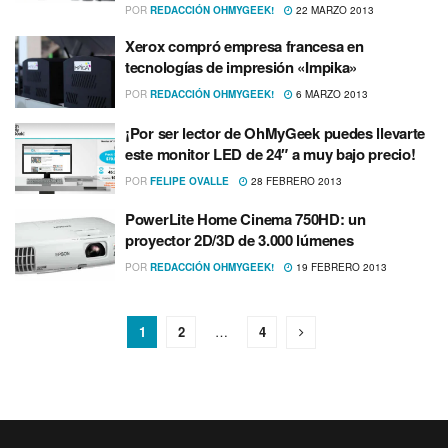
POR
REDACCIÓN OHMYGEEK!
22 MARZO 2013
Xerox compró empresa francesa en
tecnologí­as de impresión «Impika»
POR
REDACCIÓN OHMYGEEK!
6 MARZO 2013
¡Por ser lector de OhMyGeek puedes llevarte
este monitor LED de 24″ a muy bajo precio!
POR
FELIPE OVALLE
28 FEBRERO 2013
PowerLite Home Cinema 750HD: un
proyector 2D/3D de 3.000 lúmenes
POR
REDACCIÓN OHMYGEEK!
19 FEBRERO 2013
1
2
…
4