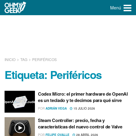
Menú
INICIO
TAG
PERIFÉRICOS
Etiqueta:
Periféricos
Codex Micro: el primer hardware de OpenAI
es un teclado y te decimos para qué sirve
POR
ADRIÁN VEGA
15 JULIO 2026
Steam Controller: precio, fecha y
características del nuevo control de Valve
POR
FELIPE OVALLE
28 ABRIL 2026