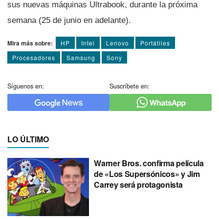
sus nuevas máquinas Ultrabook, durante la próxima
semana (25 de junio en adelante).
Mira más sobre:
HP
Intel
Lenovo
Portátiles
Procesadores
Samsung
Sony
Síguenos en:
Suscríbete en:
LO ÚLTIMO
Warner Bros. confirma película
de «Los Supersónicos» y Jim
Carrey será protagonista