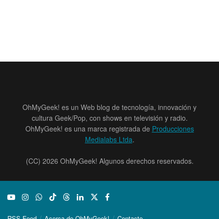
OhMyGeek! es un Web blog de tecnología, innovación y
cultura Geek/Pop, con shows en televisión y radio.
OhMyGeek! es una marca registrada de
Producciones
Medialabs Ltda
.
(CC) 2026 OhMyGeek! Algunos derechos reservados.
RSS Feed
Acerca de OhMyGeek!
Contacto