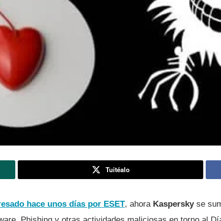
Tuitéalo
resado hace unos dí­as por ESET
, ahora
Kaspersky
se sum
re, Phishing y otras actividades maliciosas en torno al Dí­a