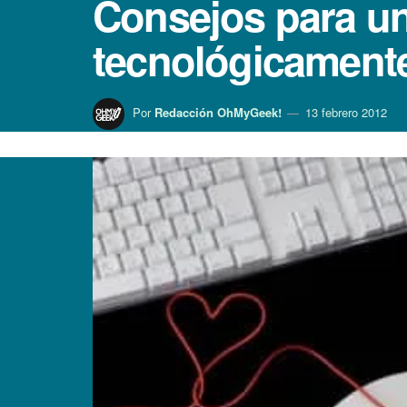
Consejos para un 
tecnológicament
Por
Redacción OhMyGeek!
13 febrero 2012