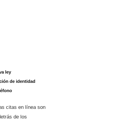
va ley
ión de identidad
léfono
 citas en lí­nea son
etrás de los