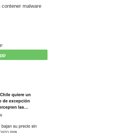
n contener malware
p:
Chile quiere un
o de excepción
ercepten las
aciones
26
 bajan su precio sin
OSTO 2026