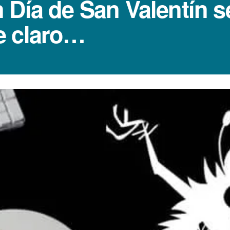
Dí­a de San Valentí­n 
e claro…