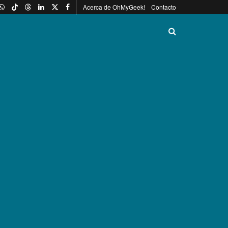
Acerca de OhMyGeek!
Contacto