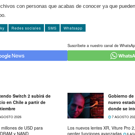
rchivos con personas que acabas de conocer ya que puede
po.
sky
Redes sociales
SMS
Whatsapp
Suscríbete a nuestro canal de WhatsAp
tendo Switch 2 subirá de
Gobierno de 
cio en Chile a partir de
nuevo estad
tiembre
donde se int
telecomunic
AGOSTO 2026
7 AGOSTO 20
0 millones de USD para
Los nuevos lentes XR, Viture Pro 2,
de DRAM y NAND
perder funciones avanzadas
6 AG