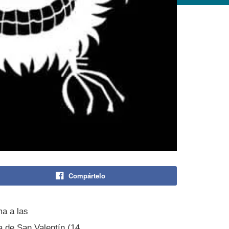
Compártelo
a a las
 de San Valentí­n (14