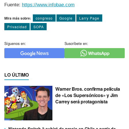
Fuente:
https://www.infobae.com
Mira más sobre:
congreso
Google
Larry Page
Privacidad
SOPA
Síguenos en:
Suscríbete en:
LO ÚLTIMO
Warner Bros. confirma película
de «Los Supersónicos» y Jim
Carrey será protagonista
Nintendo Switch 2 subirá de precio en Chile a partir de