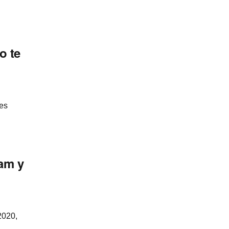
o te
nes
am y
2020,