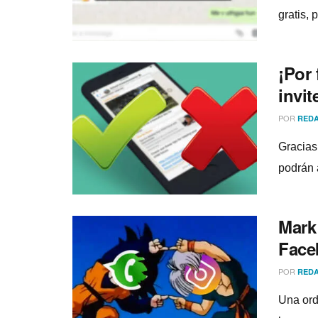
gratis, 
¡Por
invi
POR
REDA
Gracias
podrán 
Mark
Face
POR
REDA
Una ord