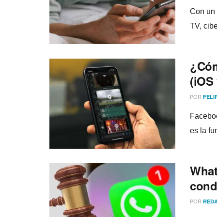
Con un 
TV, cib
¿Cóm
(iOS
POR
FELI
Faceboo
es la f
What
cond
POR
REDA