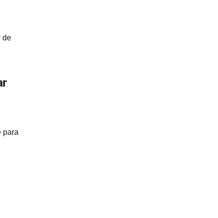
r de
ar
e para