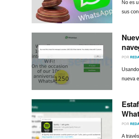
No es u
sus con
Nuev
naveg
POR
REDA
Usando 
nueva e
Estaf
Wha
POR
REDA
A travé