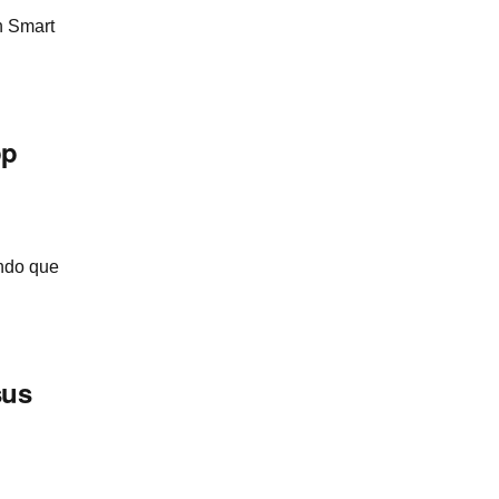
n Smart
pp
ando que
sus