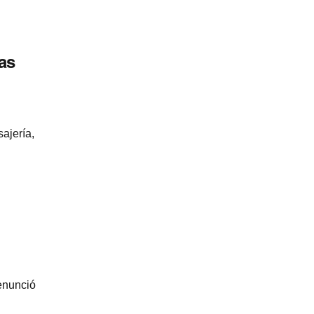
as
jerí­a,
renunció