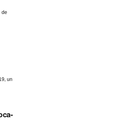
n de
19, un
oca-