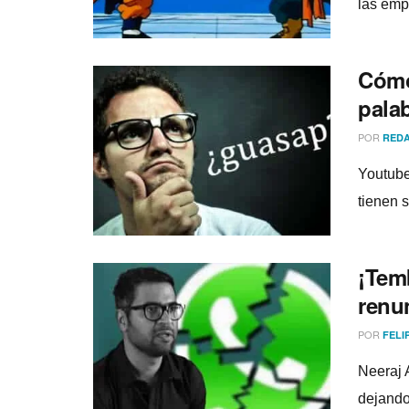
las emp
Cómo
pala
POR
REDA
Youtube
tienen 
¡Tem
renu
POR
FELI
Neeraj 
dejando