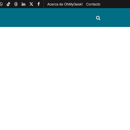
Acerca de OhMyGeek!
Contacto