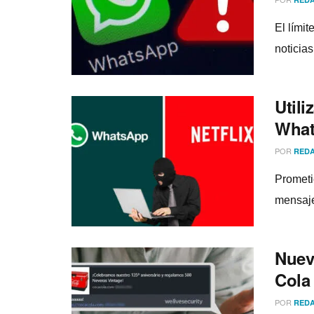
El lí­m
noticias
Utili
What
POR
REDA
Prometi
mensaje
Nuev
Cola
POR
REDA