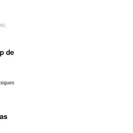
k).
p de
 sigues
cas