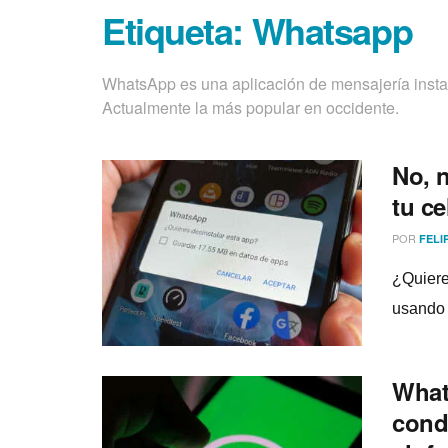
Etiqueta:
Whatsapp
WhatsApp es una aplicación de mensajería instan
Actualmente la más popular en occidente.
No, 
tu ce
POR
FELI
¿Quiere
usando 
What
cond