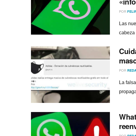
«inf
POR
FELI
Las nue
cabeza 
Cuid
masc
POR
REDA
La fals
propaga
What
reen
POR
REDA