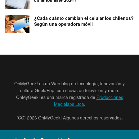
¿Cada cuánto cambian el celular los chilenos?
Según una operadora móvil
OhMyGeek! es un Web blog de tecnología, innovación y
cultura Geek/Pop, con shows en televisión y radio.
OhMyGeek! es una marca registrada de
Producciones
Medialabs Ltda
.
(CC) 2026 OhMyGeek! Algunos derechos reservados.