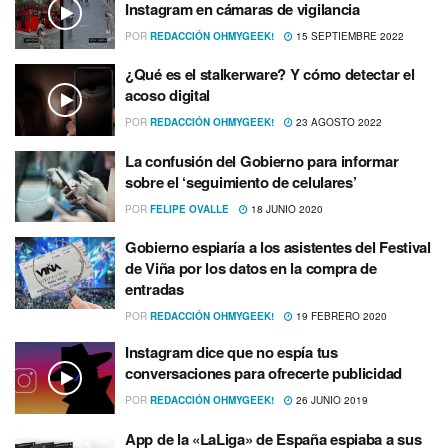
Instagram en cámaras de vigilancia
POR
REDACCIÓN OHMYGEEK!
15 SEPTIEMBRE 2022
¿Qué es el stalkerware? Y cómo detectar el
acoso digital
POR
REDACCIÓN OHMYGEEK!
23 AGOSTO 2022
La confusión del Gobierno para informar
sobre el ‘seguimiento de celulares’
POR
FELIPE OVALLE
18 JUNIO 2020
Gobierno espiarí­a a los asistentes del Festival
de Viña por los datos en la compra de
entradas
POR
REDACCIÓN OHMYGEEK!
19 FEBRERO 2020
Instagram dice que no espí­a tus
conversaciones para ofrecerte publicidad
POR
REDACCIÓN OHMYGEEK!
26 JUNIO 2019
App de la «LaLiga» de España espiaba a sus