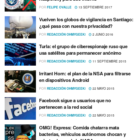
POR
FELIPE OVALLE
13 SEPTIEMBRE 2017
Vuelven los globos de vigilancia en Santiago:
¿qué pasa con nuestra privacidad?
POR
REDACCIÓN OHMYGEEK!
2 JUNIO 2016
Turla: el grupo de ciberespionaje ruso que
usa satélites para permanecer anónimo
POR
REDACCIÓN OHMYGEEK!
11 SEPTIEMBRE 2015
Irritant Horn: el plan de la NSA para filtrarse
en dispositivos Android
POR
REDACCIÓN OHMYGEEK!
22 MAYO 2015
Facebook sigue a usuarios que no
pertenecen a la red social
POR
REDACCIÓN OHMYGEEK!
22 MAYO 2015
OMG! Express: Comida chatarra mata
bacterias, vehí­culos autónomos chocan y