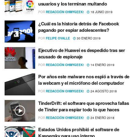
usuarios y los terminan multando
POR
REDACCIÓN OHMYGEEK!
18 JUNIO 2019
¿Cuál es la historia detrás de Facebook
pagando por espiar adolescentes?
POR
FELIPE OVALLE
30 ENERO 2019
Ejecutivo de Huawei es despedido tras ser
acusado de espionaje
POR
REDACCIÓN OHMYGEEK!
14 ENERO 2019
Por años este malware nos espió a través de
la webcam y el micrófono del computador
POR
REDACCIÓN OHMYGEEK!
24 AGOSTO 2018
TinderDrift: el software que aprovecha fallas
de Tinder para espiar todo lo que haces
POR
REDACCIÓN OHMYGEEK!
24 ENERO 2018
Estados Unidos prohibió el software de
Kaspersky para uso interno