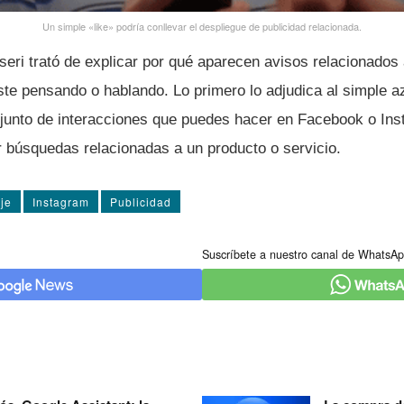
Un simple «like» podrí­a conllevar el despliegue de publicidad relacionada.
eri trató de explicar por qué aparecen avisos relacionados 
te pensando o hablando. Lo primero lo adjudica al simple az
njunto de interacciones que puedes hacer en Facebook o In
r búsquedas relacionadas a un producto o servicio.
je
Instagram
Publicidad
Suscríbete a nuestro canal de WhatsAp