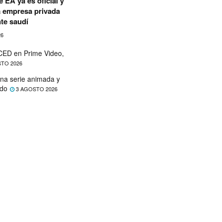
 EA ya es oficial y
a empresa privada
te saudí
26
ED en Prime Video,
TO 2026
na serie animada y
ado
3 AGOSTO 2026