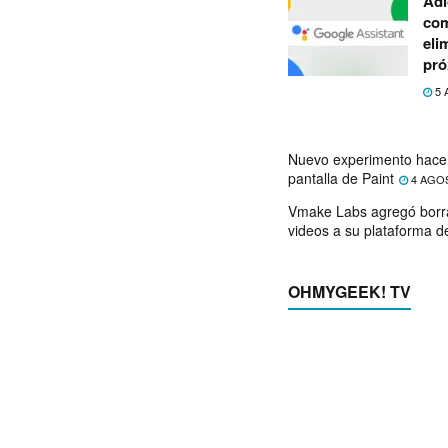
Adi
com
eli
pró
5 
Nuevo experimento hace 
pantalla de Paint
4 AGO
Vmake Labs agregó borr
videos a su plataforma d
OHMYGEEK! TV