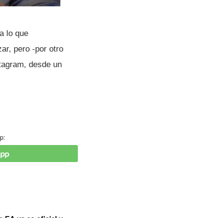
a lo que
ar, pero -por otro
stagram, desde un
p: