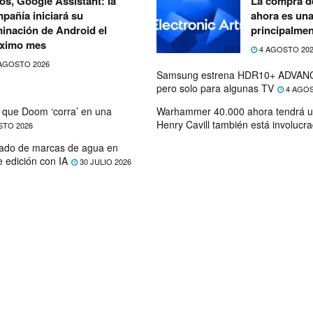
ós, Google Assistant: la
La compra de
pañía iniciará su
ahora es un
minación de Android el
principalmen
ximo mes
4 AGOSTO 20
AGOSTO 2026
Samsung estrena HDR10+ ADVANC
pero solo para algunas TV
4 AGOS
que Doom ‘corra’ en una
Warhammer 40.000 ahora tendrá u
Henry Cavill también está involucr
STO 2026
ado de marcas de agua en
e edición con IA
30 JULIO 2026