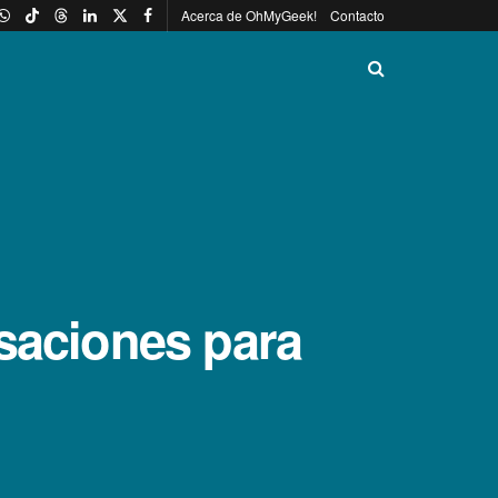
Acerca de OhMyGeek!
Contacto
rsaciones para