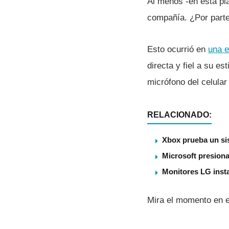
Al menos -en esta pla
compañí­a. ¿Por part
Esto ocurrió en
una e
directa y fiel a su es
micrófono del celular
RELACIONADO:
Xbox prueba un sis
Microsoft presiona
Monitores LG insta
Mira el momento en el