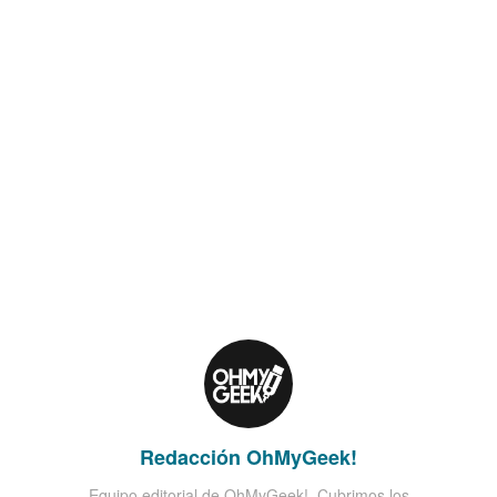
Redacción OhMyGeek!
Equipo editorial de OhMyGeek!. Cubrimos los