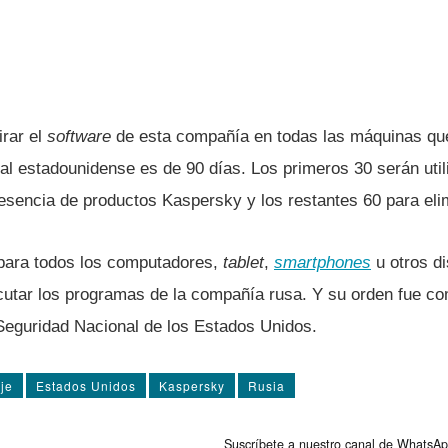
irar el
software
de esta compañí­a en todas las máquinas qu
l estadounidense es de 90 dí­as. Los primeros 30 serán uti
presencia de productos Kaspersky y los restantes 60 para eli
a para todos los computadores,
tablet
,
smartphones
u otros di
ecutar los programas de la compañí­a rusa. Y su orden fue c
Seguridad Nacional de los Estados Unidos.
je
Estados Unidos
Kaspersky
Rusia
Suscríbete a nuestro canal de WhatsAp