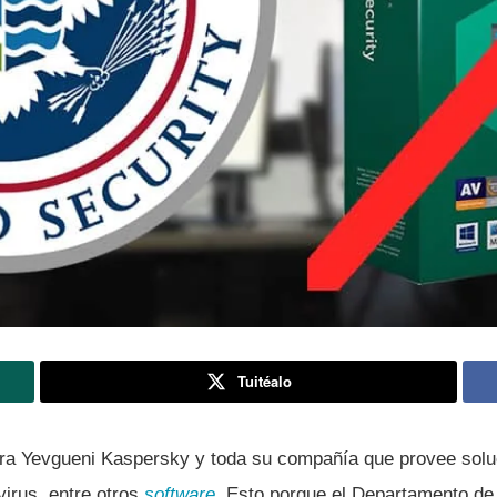
Tuitéalo
para Yevgueni Kaspersky y toda su compañí­a que provee sol
virus, entre otros
software
. Esto porque el Departamento de