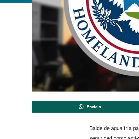
Envíalo
Balde de agua frí­a 
seguridad como anti-