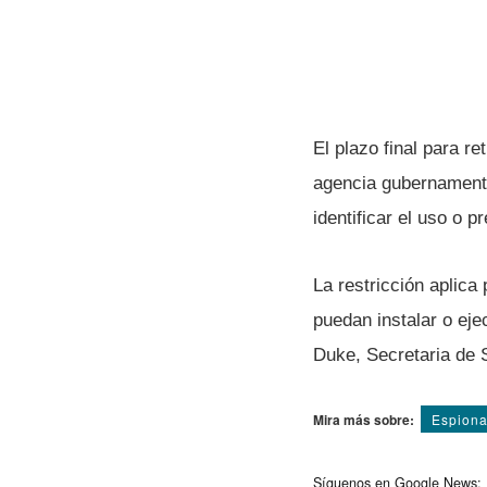
El plazo final para ret
agencia gubernamenta
identificar el uso o 
La restricción aplic
puedan instalar o ej
Duke, Secretaria de 
Mira más sobre:
Espiona
Síguenos en Google News: