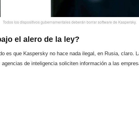
Todos los dispositivos gubernamentales deberán borrar software de Kaspersky.
jo el alero de la ley?
do es que Kaspersky no hace nada ilegal, en Rusia, claro. L
s agencias de inteligencia soliciten información a las empres