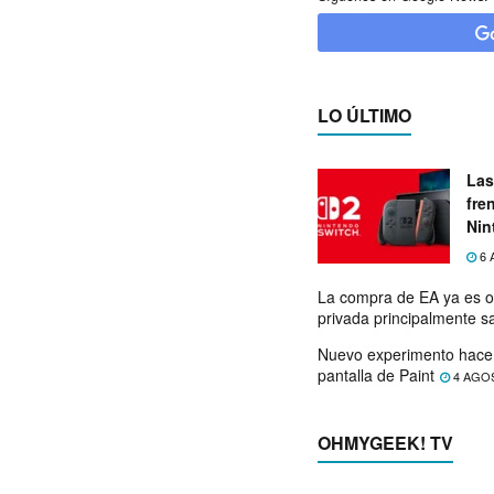
LO ÚLTIMO
Las
fre
Nin
exp
6 
La compra de EA ya es o
privada principalmente s
Nuevo experimento hace 
pantalla de Paint
4 AGO
OHMYGEEK! TV