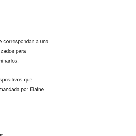
e correspondan a una
lizados para
minarlos.
spositivos que
omandada por Elaine
p: