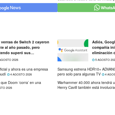
 ventas de Switch 2 cayeron
Adiós, Googl
nte al año pasado, pero
compañía ini
tendo superó sus
eliminación 
ectativas
próximo mes
AGOSTO 2026
5 AGOSTO 20
ficial y ahora es una empresa
Samsung estrena HDR10+ ADVANC
audí
pero solo para algunas TV
4 AGOSTO 2026
4 AGOS
que Doom ‘corra’ en una
Warhammer 40.000 ahora tendrá u
Henry Cavill también está involucr
STO 2026