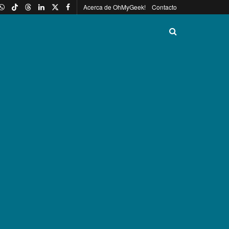
Acerca de OhMyGeek!
Contacto