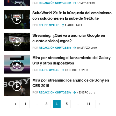
POR
REDACCIÓN OHMYGEEK!
27 MAYO 2019
SuiteWorld 2019: la búsqueda del crecimiento
con soluciones en la nube de NetSuite
POR
FELIPE OVALLE
2 ABRIL 2019
Streaming: ¿Qué va a anunciar Google en
cuanto a videojuegos?
POR
REDACCIÓN OHMYGEEK!
19 MARZO 2019
Mira por streaming el lanzamiento del Galaxy
S10 y otros dispositivos
POR
FELIPE OVALLE
20 FEBRERO 2019
Mira por streaming los anuncios de Sony en
CES 2019
POR
REDACCIÓN OHMYGEEK!
7 ENERO 2019
1
…
3
4
5
…
11