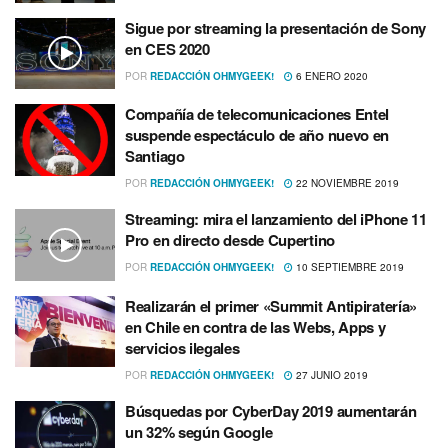
Sigue por streaming la presentación de Sony
en CES 2020
POR
REDACCIÓN OHMYGEEK!
6 ENERO 2020
Compañí­a de telecomunicaciones Entel
suspende espectáculo de año nuevo en
Santiago
POR
REDACCIÓN OHMYGEEK!
22 NOVIEMBRE 2019
Streaming: mira el lanzamiento del iPhone 11
Pro en directo desde Cupertino
POR
REDACCIÓN OHMYGEEK!
10 SEPTIEMBRE 2019
Realizarán el primer «Summit Antipiraterí­a»
en Chile en contra de las Webs, Apps y
servicios ilegales
POR
REDACCIÓN OHMYGEEK!
27 JUNIO 2019
Búsquedas por CyberDay 2019 aumentarán
un 32% según Google