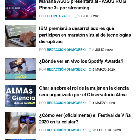
Mañana ASUS presentará al «ASUS ROG
Phone 3» por streaming
POR
FELIPE OVALLE
21 JULIO 2020
IBM premiará a desarrolladores que
participen en maratón virtual de tecnologí­as
disruptivas
POR
REDACCIÓN OHMYGEEK!
8 JULIO 2020
¿Dónde ver en vivo los Spotify Awards?
POR
REDACCIÓN OHMYGEEK!
5 MARZO 2020
Charla sobre el rol de la mujer en la ciencia
será organizada por el Observatorio Alma
POR
REDACCIÓN OHMYGEEK!
4 MARZO 2020
¿Cómo ver (oficialmente) el Festival de Viña
2020 en tu celular?
POR
REDACCIÓN OHMYGEEK!
23 FEBRERO 2020