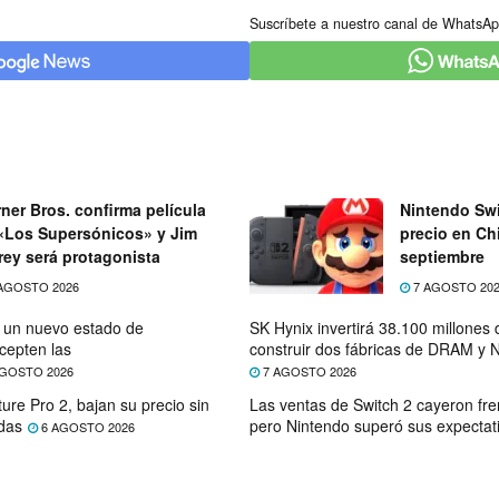
Suscríbete a nuestro canal de WhatsAp
ner Bros. confirma película
Nintendo Swi
«Los Supersónicos» y Jim
precio en Chi
rey será protagonista
septiembre
AGOSTO 2026
7 AGOSTO 20
e un nuevo estado de
SK Hynix invertirá 38.100 millones
cepten las
construir dos fábricas de DRAM y
GOSTO 2026
7 AGOSTO 2026
ure Pro 2, bajan su precio sin
Las ventas de Switch 2 cayeron fre
das
pero Nintendo superó sus expectat
6 AGOSTO 2026