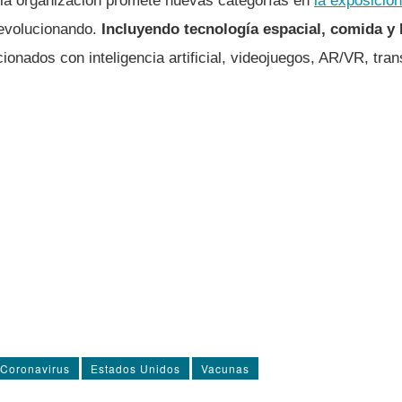
 la organización promete nuevas categorías en
la exposición
 evolucionando.
Incluyendo tecnología espacial, comida y
onados con inteligencia artificial, videojuegos, AR/VR, tra
Coronavirus
Estados Unidos
Vacunas