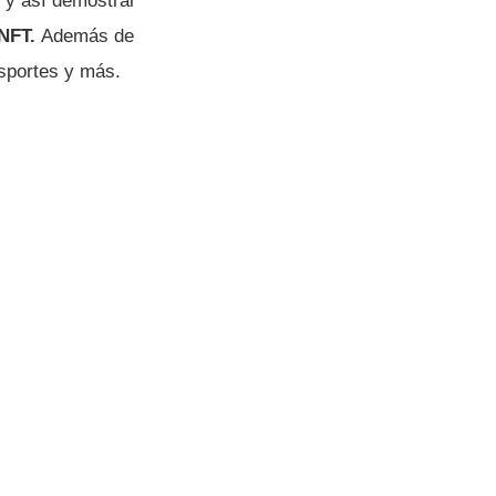
y así demostrar
 NFT.
Además de
nsportes y más.