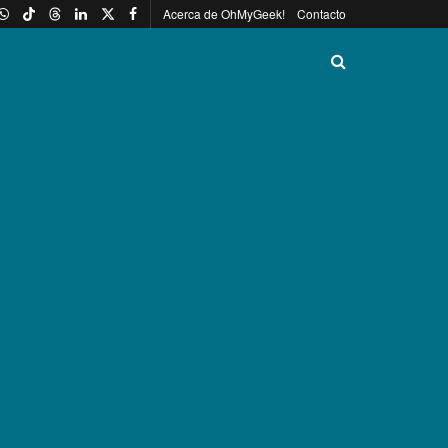
Acerca de OhMyGeek!
Contacto