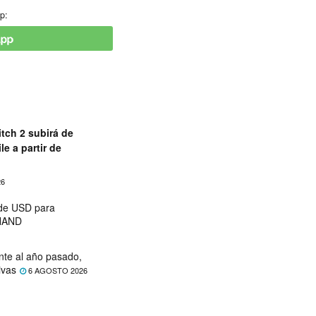
p:
tch 2 subirá de
le a partir de
26
 de USD para
 NAND
nte al año pasado,
ivas
6 AGOSTO 2026