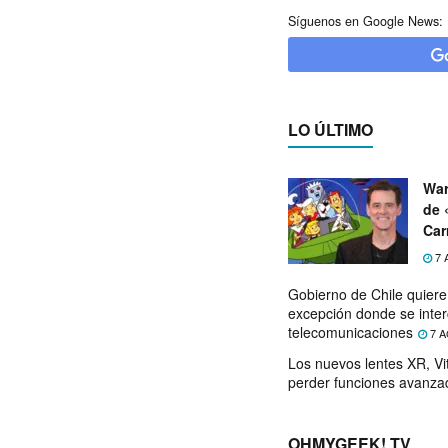
Síguenos en Google News:
LO ÚLTIMO
War
de 
Car
7 
Gobierno de Chile quier
excepción donde se inter
telecomunicaciones
7 A
Los nuevos lentes XR, Vit
perder funciones avanza
OHMYGEEK! TV