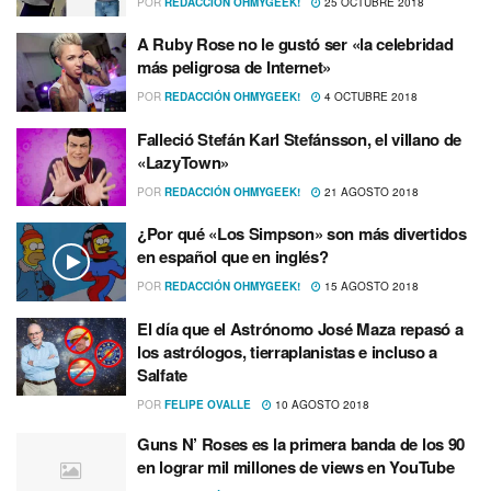
POR
REDACCIÓN OHMYGEEK!
25 OCTUBRE 2018
A Ruby Rose no le gustó ser «la celebridad
más peligrosa de Internet»
POR
REDACCIÓN OHMYGEEK!
4 OCTUBRE 2018
Falleció Stefán Karl Stefánsson, el villano de
«LazyTown»
POR
REDACCIÓN OHMYGEEK!
21 AGOSTO 2018
¿Por qué «Los Simpson» son más divertidos
en español que en inglés?
POR
REDACCIÓN OHMYGEEK!
15 AGOSTO 2018
El dí­a que el Astrónomo José Maza repasó a
los astrólogos, tierraplanistas e incluso a
Salfate
POR
FELIPE OVALLE
10 AGOSTO 2018
Guns N’ Roses es la primera banda de los 90
en lograr mil millones de views en YouTube