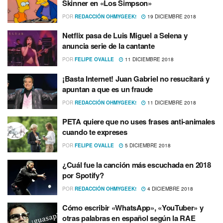
Skinner en «Los Simpson»
POR
REDACCIÓN OHMYGEEK!
19 DICIEMBRE 2018
Netflix pasa de Luis Miguel a Selena y
anuncia serie de la cantante
POR
FELIPE OVALLE
11 DICIEMBRE 2018
¡Basta Internet! Juan Gabriel no resucitará y
apuntan a que es un fraude
POR
REDACCIÓN OHMYGEEK!
11 DICIEMBRE 2018
PETA quiere que no uses frases anti-animales
cuando te expreses
POR
FELIPE OVALLE
5 DICIEMBRE 2018
¿Cuál fue la canción más escuchada en 2018
por Spotify?
POR
REDACCIÓN OHMYGEEK!
4 DICIEMBRE 2018
Cómo escribir «WhatsApp», «YouTuber» y
otras palabras en español según la RAE