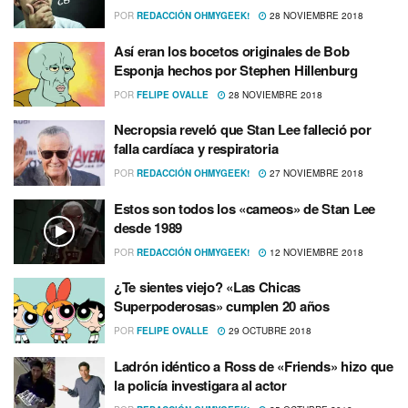
POR
REDACCIÓN OHMYGEEK!
28 NOVIEMBRE 2018
Así­ eran los bocetos originales de Bob
Esponja hechos por Stephen Hillenburg
POR
FELIPE OVALLE
28 NOVIEMBRE 2018
Necropsia reveló que Stan Lee falleció por
falla cardí­aca y respiratoria
POR
REDACCIÓN OHMYGEEK!
27 NOVIEMBRE 2018
Estos son todos los «cameos» de Stan Lee
desde 1989
POR
REDACCIÓN OHMYGEEK!
12 NOVIEMBRE 2018
¿Te sientes viejo? «Las Chicas
Superpoderosas» cumplen 20 años
POR
FELIPE OVALLE
29 OCTUBRE 2018
Ladrón idéntico a Ross de «Friends» hizo que
la policí­a investigara al actor