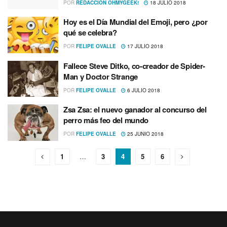
POR
REDACCIÓN OHMYGEEK!
18 JULIO 2018
Hoy es el Dí­a Mundial del Emoji, pero ¿por
qué se celebra?
POR
FELIPE OVALLE
17 JULIO 2018
Fallece Steve Ditko, co-creador de Spider-
Man y Doctor Strange
POR
FELIPE OVALLE
6 JULIO 2018
Zsa Zsa: el nuevo ganador al concurso del
perro más feo del mundo
POR
FELIPE OVALLE
25 JUNIO 2018
1
…
3
4
5
6