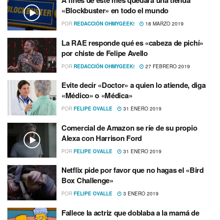
A fines de este mes quedará una tienda
«Blockbuster» en todo el mundo
POR
REDACCIÓN OHMYGEEK!
18 MARZO 2019
La RAE responde qué es «cabeza de pichí­»
por chiste de Felipe Avello
POR
REDACCIÓN OHMYGEEK!
27 FEBRERO 2019
Evite decir «Doctor» a quien lo atiende, diga
«Médico» o «Médica»
POR
FELIPE OVALLE
31 ENERO 2019
Comercial de Amazon se rí­e de su propio
Alexa con Harrison Ford
POR
FELIPE OVALLE
31 ENERO 2019
Netflix pide por favor que no hagas el «Bird
Box Challenge»
POR
FELIPE OVALLE
3 ENERO 2019
Fallece la actriz que doblaba a la mamá de