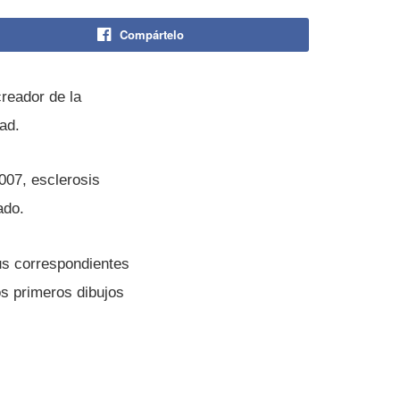
Compártelo
creador de la
dad.
007, esclerosis
ado.
sus correspondientes
os primeros dibujos