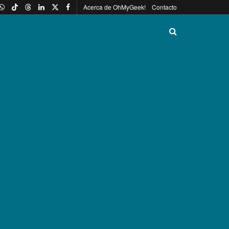
Acerca de OhMyGeek!
Contacto