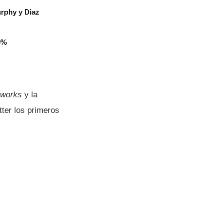
urphy y Diaz
0%
works
y la
ter los primeros