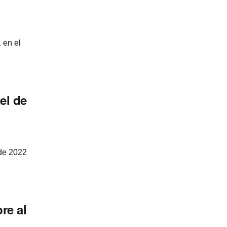
 en el
el de
 de 2022
re al