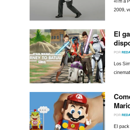
«I'm a 
2009, v
El g
dispo
POR
REDA
Los Sim
cinemat
Come
Mari
POR
REDA
El pack