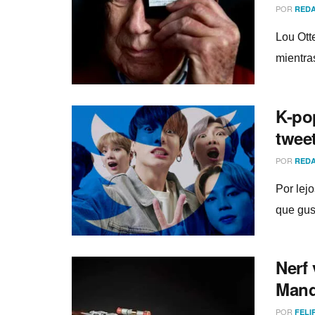
POR
REDA
Lou Ott
mientra
K-pop
twee
POR
REDA
Por lej
que gus
Nerf 
Mand
POR
FELI