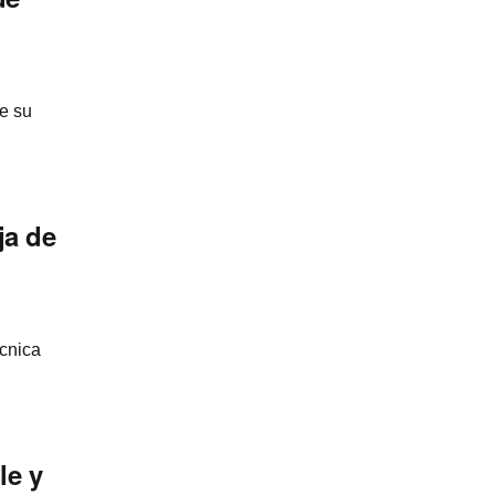
de su
ja de
écnica
le y