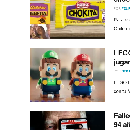
POR
FELI
Para es
Chile m
LEGO
juga
POR
REDA
LEGO Lu
con tu 
Falle
94 a