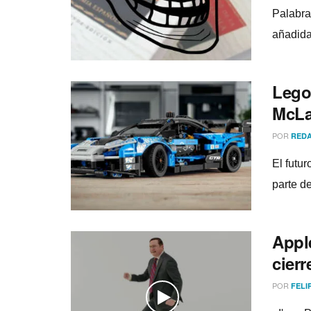
Palabra
añadida
Lego
McLa
POR
REDA
El futu
parte d
Apple
cier
POR
FELI