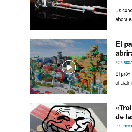
Es cono
ahora e
El p
abrir
POR
REDA
El próx
oficial
«Tro
de la
POR
REDA