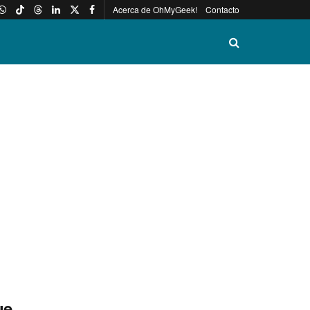
Acerca de OhMyGeek!
Contacto
ue