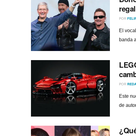
rega
POR
FELI
El vocal
banda a
LEGO
camb
POR
REDA
Este nu
de auto
¿Qué