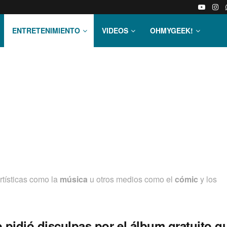
ENTRETENIMIENTO
VIDEOS
OHMYGEEK!
rtí­sticas como la
música
u otros medios como el
cómic
y los
 pidió disculpas por el álbum gratuito q