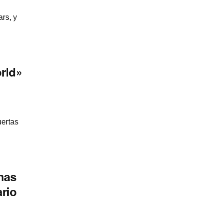
rs, y
rld»
uertas
nas
ario