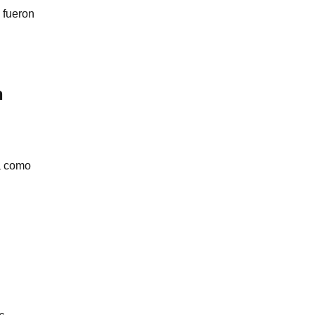
 fueron
n
á como