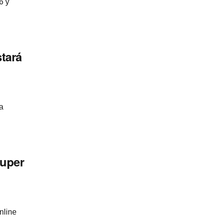
6 y
tará
a
Super
nline