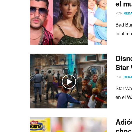
el m
POR
REDA
Bad Bun
total m
Disn
Star 
POR
REDA
Star Wa
en el W
Adiós
choc