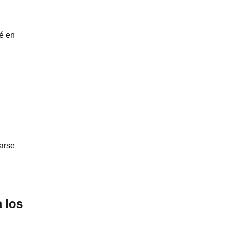
lé en
arse
a los