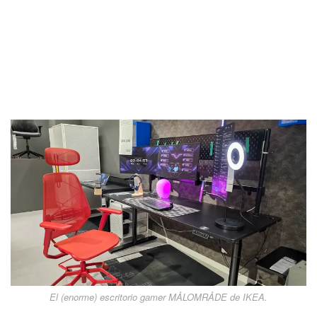
El (enorme) escritorio gamer MÅLOMRÅDE de IKEA.