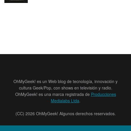
OhMyGeek! es un Web blog de tecnología, innovación y
cultura Geek/Pop, con shows en televisión y radio.
OhMyGeek! es una marca registrada de
Producciones
Medialabs Ltda
.
(CC) 2026 OhMyGeek! Algunos derechos reservados.