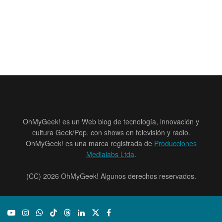
OhMyGeek! es un Web blog de tecnología, innovación y
cultura Geek/Pop, con shows en televisión y radio.
OhMyGeek! es una marca registrada de
Producciones
Medialabs Ltda
.
(CC) 2026 OhMyGeek! Algunos derechos reservados.