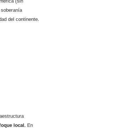
mérica (sin
a soberanía
dad del continente.
raestructura
foque local.
En