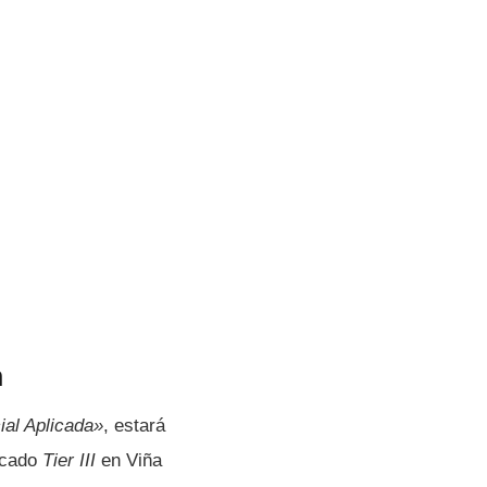
n
ial Aplicada»
, estará
icado
Tier III
en Viña