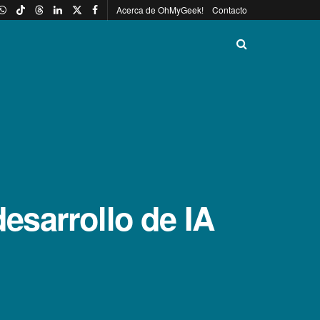
Acerca de OhMyGeek!
Contacto
desarrollo de IA