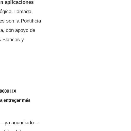
en aplicaciones
ógica, llamada
s son la Pontificia
ía, con apoyo de
s Blancas y
 9000 HX
aza entregar más
el —ya anunciado—