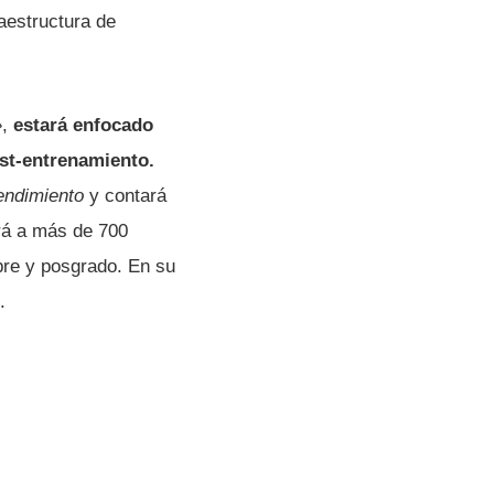
aestructura de
»
,
estará enfocado
ost-entrenamiento.
endimiento
y contará
erá a más de 700
pre y posgrado. En su
.