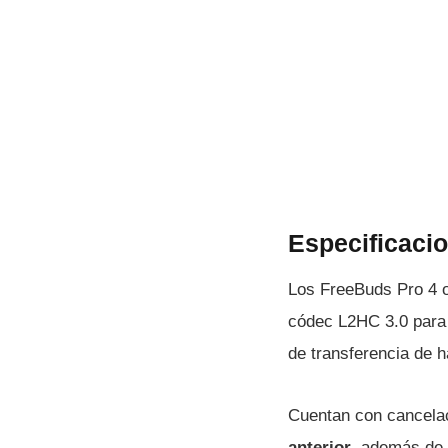
Especificaci
Los FreeBuds Pro 4 of
códec L2HC 3.0 para 
de transferencia de 
Cuentan con cancelac
anterior
, además de 