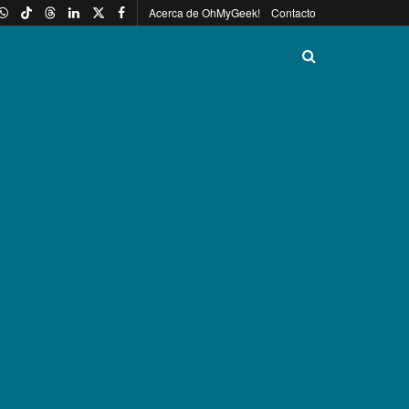
Acerca de OhMyGeek!
Contacto