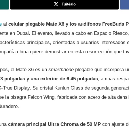
Tuitéalo
e
al
celular plegable Mate X6 y los audífonos FreeBuds P
nte en Dubai. El evento, llevado a cabo en Espacio Riesco,
cterísticas principales, orientadas a usuarios interesados 
mpañía china quiere demostrar en esta resurrección que tu
uipos, el Mate X6 es un
smartphone
plegable que incorpora 
93 pulgadas y una exterior de 6,45 pulgadas
, ambas respa
True Display. Su cristal Kunlun Glass de segunda generaci
ue la bisagra Falcon Wing, fabricada con acero de alta dens
duradero.
 una
cámara principal Ultra Chroma de 50 MP
con ajuste d