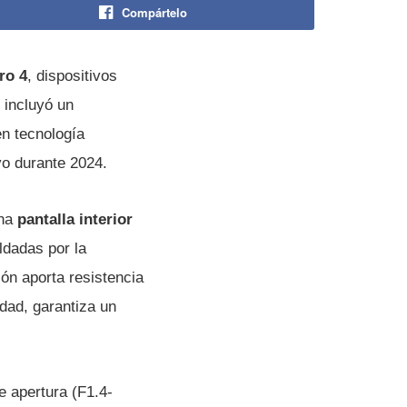
Compártelo
ro 4
, dispositivos
 incluyó un
en tecnología
vo durante 2024.
una
pantalla interior
ldadas por la
ón aporta resistencia
idad, garantiza un
e apertura (F1.4-