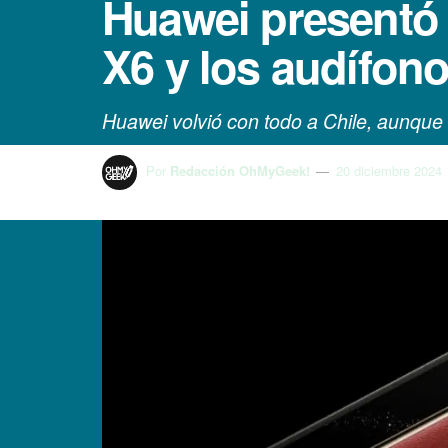
Huawei presentó 
X6 y los audífon
Huawei volvió con todo a Chile, aunque 
Por
Redacción OhMyGeek!
20 diciembre 2024