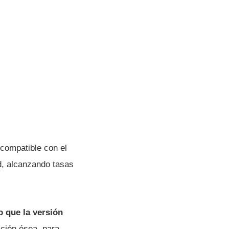
 compatible con el
d, alcanzando tasas
 que la versión
ción ósea, para