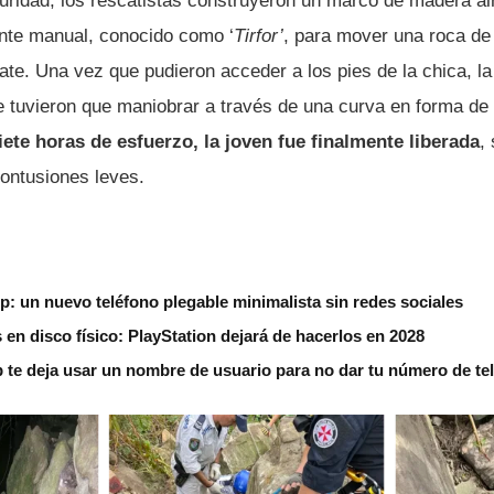
uridad, los rescatistas construyeron un marco de madera al
nte manual, conocido como ‘
Tirfor’
, para mover una roca de
ate. Una vez que pudieron acceder a los pies de la chica, l
 tuvieron que maniobrar a través de una curva en forma de
ete horas de esfuerzo, la joven fue finalmente liberada
,
ontusiones leves.
ip: un nuevo teléfono plegable minimalista sin redes sociales
s en disco físico: PlayStation dejará de hacerlos en 2028
 te deja usar un nombre de usuario para no dar tu número de te