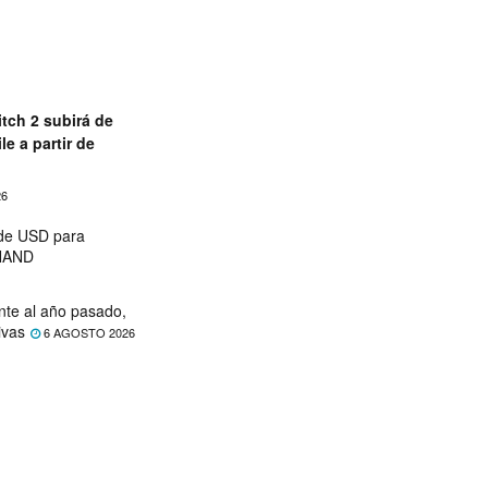
tch 2 subirá de
le a partir de
26
 de USD para
 NAND
nte al año pasado,
ivas
6 AGOSTO 2026