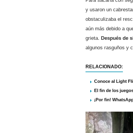
Para sacarla con seg
y usaron un cabresta
obstaculizaba el resc
aún más debido a que
grieta.
Después de si
algunos rasguños y c
RELACIONADO:
Conoce al Light Fl
El fin de los juego
¡Por fin! WhatsApp