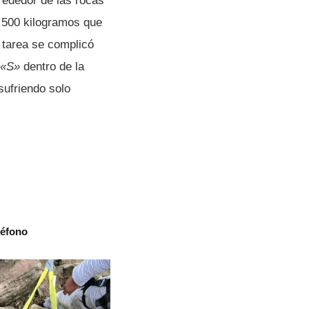
rededor de las rocas
 500 kilogramos que
a tarea se complicó
«S»
dentro de la
 sufriendo solo
léfono