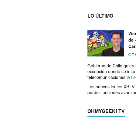
LO ÚLTIMO
War
de 
Car
7 
Gobierno de Chile quier
excepción donde se inter
telecomunicaciones
7 A
Los nuevos lentes XR, Vit
perder funciones avanza
OHMYGEEK! TV