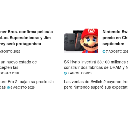
ner Bros. confirma película
Nintendo Swi
«Los Supersónicos» y Jim
precio en Chi
rey será protagonista
septiembre
AGOSTO 2026
7 AGOSTO 20
e un nuevo estado de
SK Hynix invertirá 38.100 millones
cepten las
construir dos fábricas de DRAM y
GOSTO 2026
7 AGOSTO 2026
ure Pro 2, bajan su precio sin
Las ventas de Switch 2 cayeron fre
das
pero Nintendo superó sus expectat
6 AGOSTO 2026