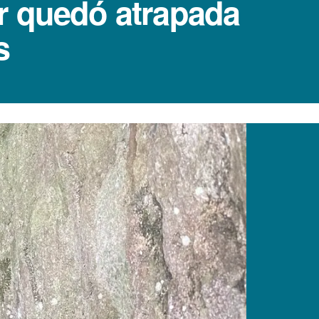
er quedó atrapada
s