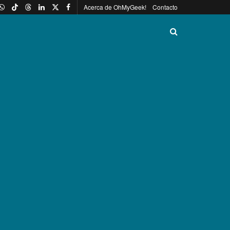
Acerca de OhMyGeek!
Contacto