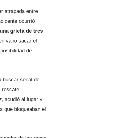
r atrapada entre
ncidente ocurrió
una grieta de tres
en vano sacar el
posibilidad de
 a buscar señal de
e rescate
r
, acudió al lugar y
as que bloqueaban el