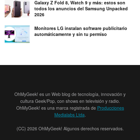
Galaxy Z Fold 8, Watch 9 y más: estos son
todos los anuncios del Samsung Unpacked
2026
Monitores LG instalan software publicitario
automáticamente y sin tu permiso
OhMyGeek! es un Web blog de tecnología, innovación y
cultura Geek/Pop, con shows en televisión y radio.
OhMyGeek! es una marca registrada de
Producciones
Medialabs Ltda
.
(CC) 2026 OhMyGeek! Algunos derechos reservados.