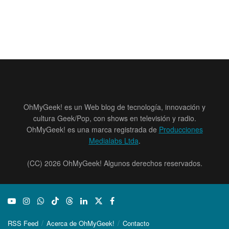
OhMyGeek! es un Web blog de tecnología, innovación y
cultura Geek/Pop, con shows en televisión y radio.
OhMyGeek! es una marca registrada de
Producciones
Medialabs Ltda
.
(CC) 2026 OhMyGeek! Algunos derechos reservados.
RSS Feed
Acerca de OhMyGeek!
Contacto