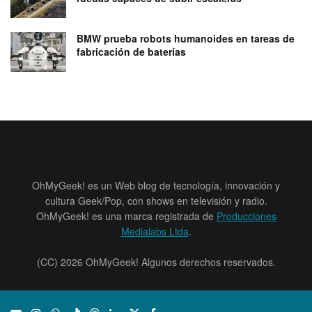
BMW prueba robots humanoides en tareas de
fabricación de baterías
OhMyGeek! es un Web blog de tecnología, innovación y
cultura Geek/Pop, con shows en televisión y radio.
OhMyGeek! es una marca registrada de
Producciones
Medialabs Ltda
.
(CC) 2026 OhMyGeek! Algunos derechos reservados.