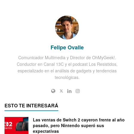
Felipe Ovalle
Comunicador Multimedia y Director de OhMyGeek!.
Conductor en Canal 13C y el podcast Los Resistidos,
especializado en el análisis de gadgets y tendencias
tecnológicas.
ESTO TE INTERESARÁ
Las ventas de Switch 2 cayeron frente al año
pasado, pero Nintendo superó sus
expectativas