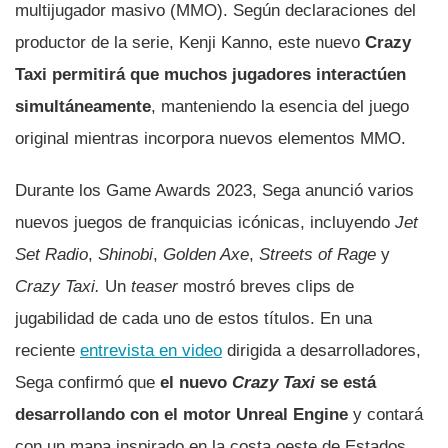
multijugador masivo (MMO). Según declaraciones del
productor de la serie, Kenji Kanno, este nuevo
Crazy
Taxi permitirá que muchos jugadores interactúen
simultáneamente
, manteniendo la esencia del juego
original mientras incorpora nuevos elementos MMO.
Durante los Game Awards 2023, Sega anunció varios
nuevos juegos de franquicias icónicas, incluyendo
Jet
Set Radio
,
Shinobi
,
Golden Axe
,
Streets of Rage
y
Crazy Taxi.
Un
teaser
mostró breves clips de
jugabilidad de cada uno de estos títulos. En una
reciente
entrevista en video
dirigida a desarrolladores,
Sega confirmó que
el nuevo
Crazy Taxi
se está
desarrollando con el motor Unreal Engine
y contará
con un mapa inspirado en la costa oeste de Estados