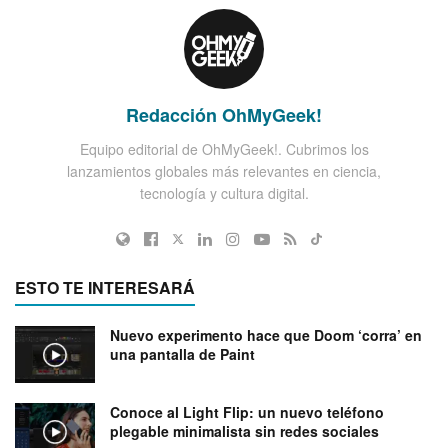
Redacción OhMyGeek!
Equipo editorial de OhMyGeek!. Cubrimos los
lanzamientos globales más relevantes en ciencia,
tecnología y cultura digital.
ESTO TE INTERESARÁ
Nuevo experimento hace que Doom ‘corra’ en
una pantalla de Paint
Conoce al Light Flip: un nuevo teléfono
plegable minimalista sin redes sociales