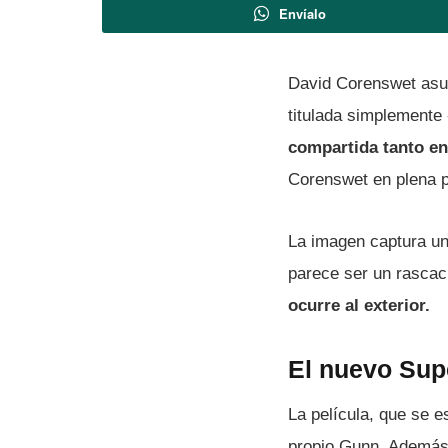
Envíalo
David Corenswet asum
titulada simplemente
compartida tanto e
Corenswet en plena p
La imagen captura un
parece ser un rascac
ocurre al exterior.
El nuevo Sup
La película, que se e
propio Gunn. Ademá