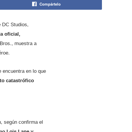
Compártelo
e DC Studios,
 oficial,
Bros., muestra a
éroe.
 encuentra en lo que
to catastrófico
n, según confirma el
mo Lois Lane y