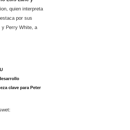
ion, quien interpreta
destaca por sus
 y Perry White, a
CU
desarrollo
eza clave para Peter
swet: