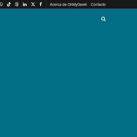
Acerca de OhMyGeek!
Contacto