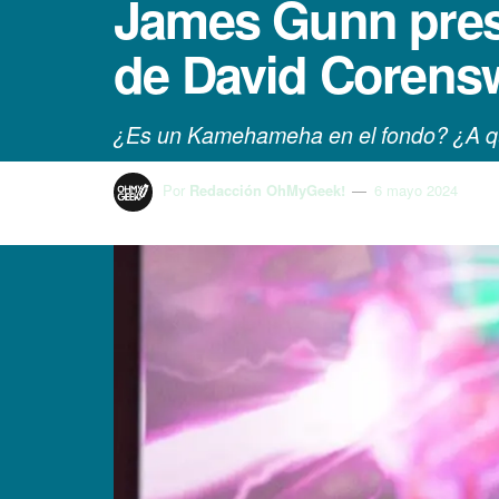
James Gunn pres
de David Corens
¿Es un Kamehameha en el fondo? ¿A q
Por
Redacción OhMyGeek!
6 mayo 2024