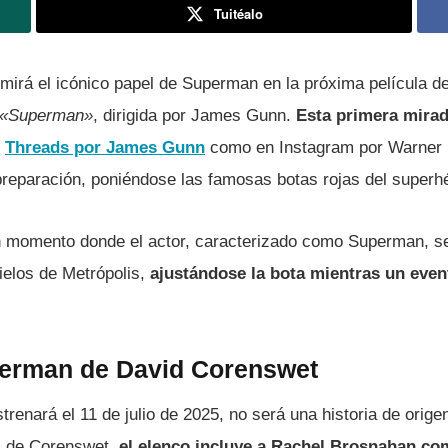
Tuitéalo
irá el icónico papel de Superman en la próxima película d
«Superman»
, dirigida por James Gunn.
Esta primera mirada
n
Threads por James Gunn
como en Instagram por Warner 
reparación, poniéndose las famosas botas rojas del superh
 momento donde el actor, caracterizado como Superman, se
ielos de Metrópolis,
ajustándose la bota mientras un even
erman de David Corenswet
strenará el 11 de julio de 2025, no será una historia de orige
s de Corenswet,
el elenco incluye a Rachel Brosnahan co