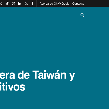
Acerca de OhMyGeek!
Contacto
era de Taiwán y
itivos