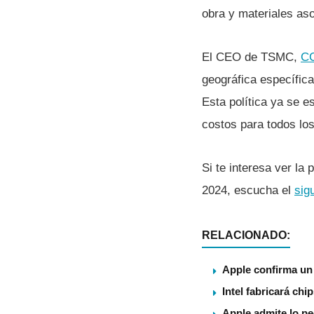
obra y materiales aso
El CEO de TSMC,
CC
geográfica específic
Esta política ya se e
costos para todos lo
Si te interesa ver la
2024, escucha el
sig
RELACIONADO:
Apple confirma un
Intel fabricará ch
Apple admite lo pe