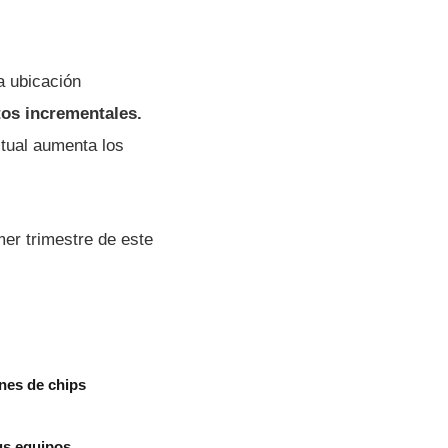
a ubicación
tos incrementales.
ctual aumenta los
mer trimestre de este
nes de chips
sus equipos