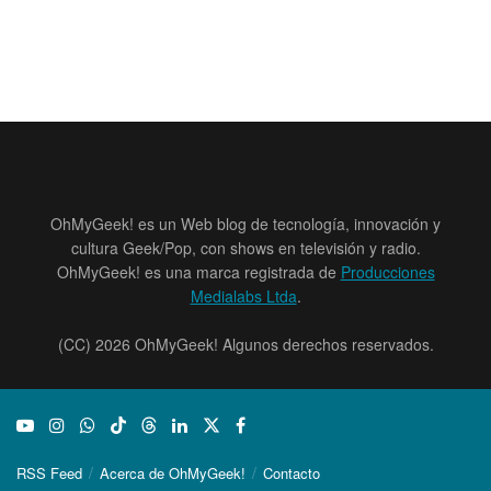
OhMyGeek! es un Web blog de tecnología, innovación y
cultura Geek/Pop, con shows en televisión y radio.
OhMyGeek! es una marca registrada de
Producciones
Medialabs Ltda
.
(CC) 2026 OhMyGeek! Algunos derechos reservados.
RSS Feed
Acerca de OhMyGeek!
Contacto