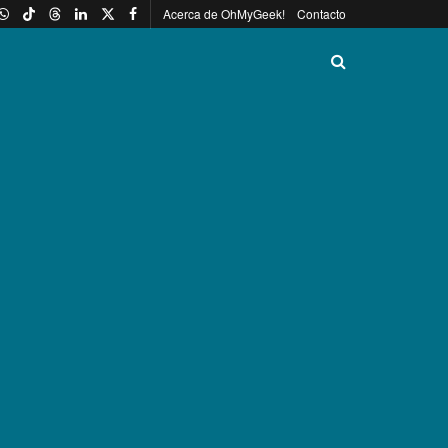
Acerca de OhMyGeek!
Contacto