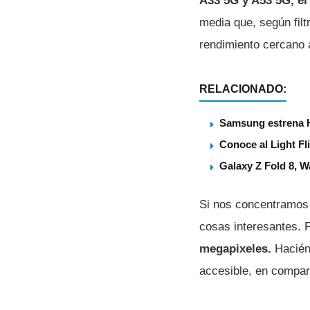
A33 5G y A53 5G, el
media que, según filt
rendimiento cercano
RELACIONADO:
Samsung estrena 
Conoce al Light Fl
Galaxy Z Fold 8, 
Si nos concentramos 
cosas interesantes. P
megapixeles.
Hacién
accesible, en compar