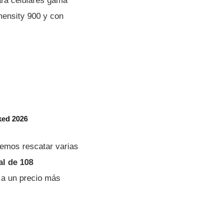
ra celulares gama
mensity 900 y con
ked 2026
demos rescatar varias
al de 108
 a un precio más