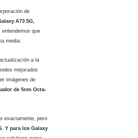
orporación de
alaxy A73 5G,
re, entendemos que
ma media.
ctualización a la
o modos mejorados
ner imágenes de
sador de 5nm Octa-
es exactamente, pero
. Y para los Galaxy