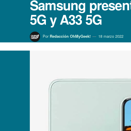
Samsung presentó
5G y A33 5G
Por
Redacción OhMyGeek!
18 marzo 2022