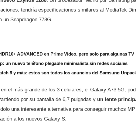
 nuevo Exynos 1280.
Un procesador hecho por Samsung pa
raciones, tendría especificaciones similares al MediaTek Di
 a un Snapdragon 778G.
HDR10+ ADVANCED en Prime Video, pero solo para algunas TV
ip: un nuevo teléfono plegable minimalista sin redes sociales
Watch 9 y más: estos son todos los anuncios del Samsung Unpac
en el más grande de los 3 celulares, el Galaxy A73 5G, po
artiendo por su pantalla de 6,7 pulgadas y
un lente princip
dolo una interesante alternativa para conseguir muchos MP
ación a los nuevos Galaxy S.