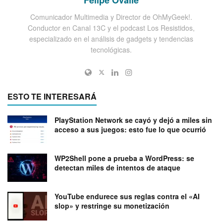
Comunicador Multimedia y Director de OhMyGeek!.
Conductor en Canal 13C y el podcast Los Resistidos,
especializado en el análisis de gadgets y tendencias
tecnológicas.
ESTO TE INTERESARÁ
PlayStation Network se cayó y dejó a miles sin
acceso a sus juegos: esto fue lo que ocurrió
WP2Shell pone a prueba a WordPress: se
detectan miles de intentos de ataque
YouTube endurece sus reglas contra el «AI
slop» y restringe su monetización