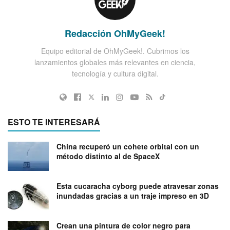
Redacción OhMyGeek!
Equipo editorial de OhMyGeek!. Cubrimos los
lanzamientos globales más relevantes en ciencia,
tecnología y cultura digital.
ESTO TE INTERESARÁ
China recuperó un cohete orbital con un
método distinto al de SpaceX
Esta cucaracha cyborg puede atravesar zonas
inundadas gracias a un traje impreso en 3D
Crean una pintura de color negro para