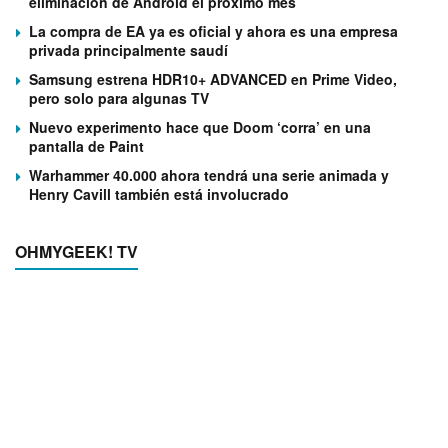
eliminación de Android el próximo mes
La compra de EA ya es oficial y ahora es una empresa
privada principalmente saudí
Samsung estrena HDR10+ ADVANCED en Prime Video,
pero solo para algunas TV
Nuevo experimento hace que Doom ‘corra’ en una
pantalla de Paint
Warhammer 40.000 ahora tendrá una serie animada y
Henry Cavill también está involucrado
OHMYGEEK! TV