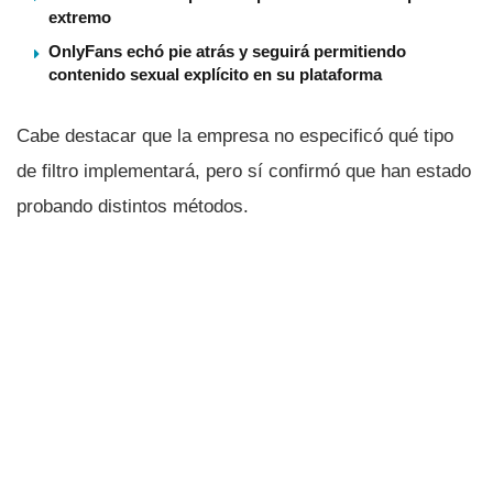
extremo
OnlyFans echó pie atrás y seguirá permitiendo
contenido sexual explícito en su plataforma
Cabe destacar que la empresa no especificó qué tipo
de filtro implementará, pero sí­ confirmó que han estado
probando distintos métodos.