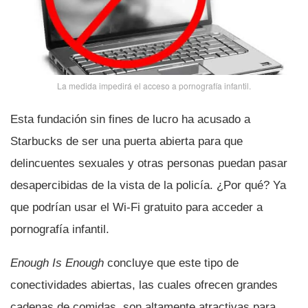
La medida impedirá el acceso a pornografí­a infantil.
Esta fundación sin fines de lucro ha acusado a
Starbucks de ser una puerta abierta para que
delincuentes sexuales y otras personas puedan pasar
desapercibidas de la vista de la policí­a. ¿Por qué? Ya
que podrí­an usar el Wi-Fi gratuito para acceder a
pornografí­a infantil.
Enough Is Enough
concluye que este tipo de
conectividades abiertas, las cuales ofrecen grandes
cadenas de comidas, son altamente atractivas para