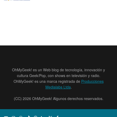
OhMyGeek! es un Web blog de tecnología, innovación y
cultura Geek/Pop, con shows en televisión y radio.
OhMyGeek! es una marca registrada de
Producciones
Medialabs Ltda
.
(CC) 2026 OhMyGeek! Algunos derechos reservados.