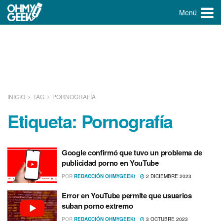
Menú
INICIO
TAG
PORNOGRAFÍ­A
Etiqueta:
Pornografí­a
Google confirmó que tuvo un problema de
publicidad porno en YouTube
POR
REDACCIÓN OHMYGEEK!
2 DICIEMBRE 2023
Error en YouTube permite que usuarios
suban porno extremo
POR
REDACCIÓN OHMYGEEK!
3 OCTUBRE 2023