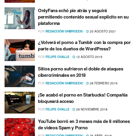
OnlyFans echó pie atrás y seguirá
permitiendo contenido sexual explícito en su
plataforma
POR
REDACCIÓN OHMYGEEK!
25 AGOSTO 2021
¿Volverá el porno a Tumblr con la compra por
parte de los dueños de WordPress?
POR
FELIPE OVALLE
12 AGOSTO 2019
Sitios porno sufrieron el doble de ataques
cibercriminales en 2018
POR
REDACCIÓN OHMYGEEK!
28 FEBRERO 2019
¡Se acabó el porno en Starbucks! Compañí­a
bloqueará acceso
POR
FELIPE OVALLE
29 NOVIEMBRE 2018
YouTube borró en 3 meses más de 8 millones
de videos Spam y Porno
POR
REDACCIÓN OHMYGEEK!
25 ABRIL 2018