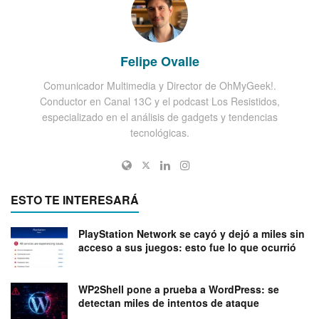
Felipe Ovalle
Comunicador Multimedia y Director de OhMyGeek!.
Conductor en Canal 13C y el podcast Los Resistidos,
especializado en el análisis de gadgets y tendencias
tecnológicas.
ESTO TE INTERESARÁ
PlayStation Network se cayó y dejó a miles sin
acceso a sus juegos: esto fue lo que ocurrió
WP2Shell pone a prueba a WordPress: se
detectan miles de intentos de ataque