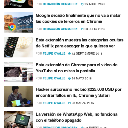
POR
REDACCIÓN OHMYGEEK!
25 ABRIL 2025
Google decidió finalmente que no va a matar
las cookies de terceros en Chrome
POR
REDACCIÓN OHMYGEEK!
23 JULIO 2024
Esta extensión muestra las categorí­as ocultas
de Netflix para escoger lo que quieres ver
POR
FELIPE OVALLE
12 SEPTIEMBRE 2018
Esta extensión de Chrome para el video de
YouTube si no miras la pantalla
POR
FELIPE OVALLE
29 MAYO 2018
Hacker surcoreano recibió $225.000 USD por
encontrar fallos en IE, Chrome y Safari
POR
FELIPE OVALLE
23 MARZO 2015
La versión de WhatsApp Web, no funciona
con el teléfono apagado
POR
REDACCIÓN OHMYGEEK!
22 ENERO 2015