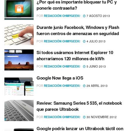
¿Por qué es importante bloquear tu PC y
ponerle contraseña?
POR
REDACCIÓN OHMYGEEK!
7 AGOSTO 2013
Durante junio Facebook, Windows y Flash
fueron centros de amenazas en seguridad
POR
REDACCIÓN OHMYGEEK!
4 JULIO 2013
Si todos usáramos Internet Explorer 10
ahorrarí­amos 120 millones de kWh
POR
REDACCIÓN OHMYGEEK!
5 JUNIO 2013
Google Now llega a iOS
POR
REDACCIÓN OHMYGEEK!
29 ABRIL 2013
Review: Samsung Series 5 535, el notebook
que parece Ultrabook
POR
REDACCIÓN OHMYGEEK!
30 NOVIEMBRE 2012
Google podrí­a lanzar un Ultrabook táctil con