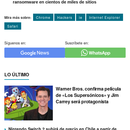
ransomware en cientos de miles de sitios
Mira más sobre:
Chrome
Hackers
ie
Internet Explorer
Safari
Síguenos en:
Suscríbete en:
LO ÚLTIMO
Warner Bros. confirma película
de «Los Supersónicos» y Jim
Carrey será protagonista
Nintendo Switch 2 subirá de precio en Chile a partir de