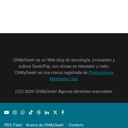
OhMyGeek! es un Web blog de tecnología, innovación y
cultura Geek/Pop, con shows en televisión y radio.
OhMyGeek! es una marca registrada de
Producciones
Medialabs Ltda
.
(CC) 2026 OhMyGeek! Algunos derechos reservados.
RSS Feed
Acerca de OhMyGeek!
Contacto