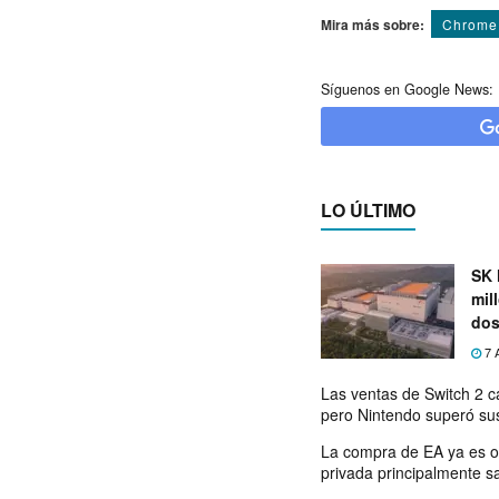
Mira más sobre:
Chrome
Síguenos en Google News:
LO ÚLTIMO
SK 
mil
dos
7 
Las ventas de Switch 2 c
pero Nintendo superó su
La compra de EA ya es o
privada principalmente s