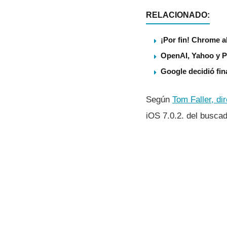
RELACIONADO:
¡Por fin! Chrome a
OpenAI, Yahoo y P
Google decidió fin
Según
Tom Faller, di
iOS 7.0.2. del buscad