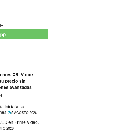
p:
entes XR, Viture
su precio sin
iones avanzadas
26
a iniciará su
 mes
5 AGOSTO 2026
ED en Prime Video,
TO 2026