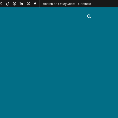
Acerca de OhMyGeek!
Contacto