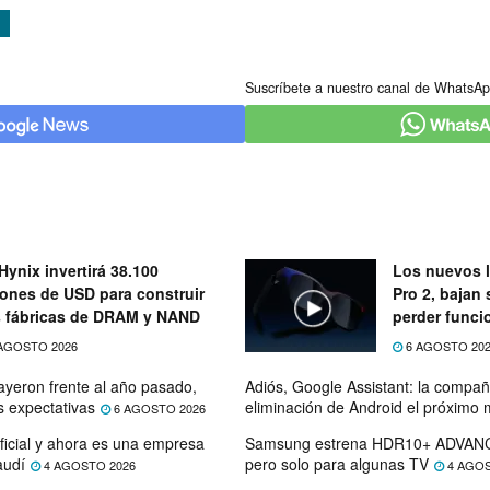
Suscríbete a nuestro canal de WhatsAp
Hynix invertirá 38.100
Los nuevos l
lones de USD para construir
Pro 2, bajan 
 fábricas de DRAM y NAND
perder func
AGOSTO 2026
6 AGOSTO 20
ayeron frente al año pasado,
Adiós, Google Assistant: la compañí
s expectativas
eliminación de Android el próximo
6 AGOSTO 2026
ficial y ahora es una empresa
Samsung estrena HDR10+ ADVANC
audí
pero solo para algunas TV
4 AGOSTO 2026
4 AGOS