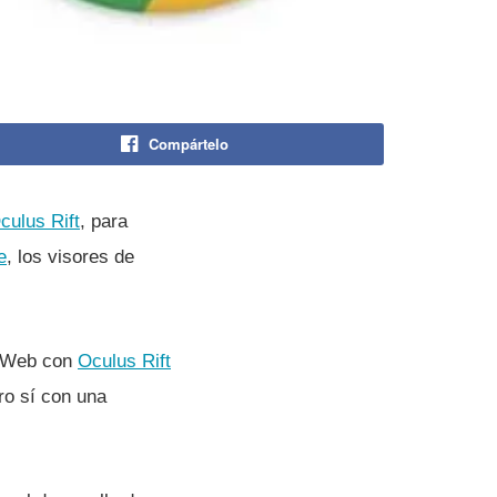
Compártelo
culus Rift
, para
e
, los visores de
n Web con
Oculus Rift
o sí­ con una