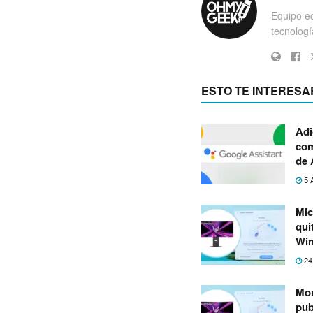
Equipo ed
tecnología
ESTO TE INTERESA
Adi
com
de 
5 
Mic
qui
Wi
24
Mon
pub