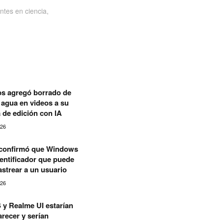
ntes en ciencia,
s agregó borrado de
agua en videos a su
 de edición con IA
026
 confirmó que Windows
dentificador que puede
astrear a un usuario
026
y Realme UI estarían
recer y serían