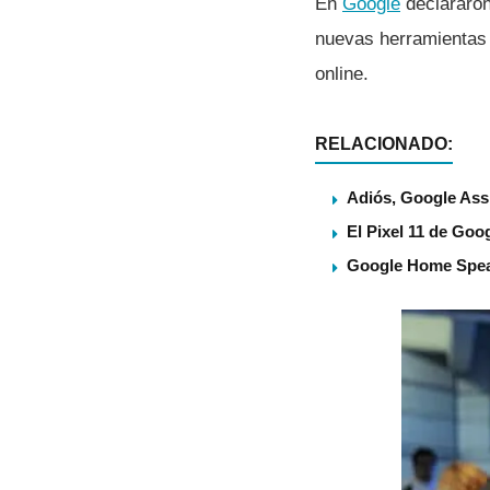
En
Google
declararon 
nuevas herramientas 
online.
RELACIONADO:
Adiós, Google Assi
El Pixel 11 de Goog
Google Home Speake