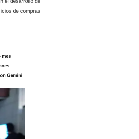
n el desarrollo de
vicios de compras
o mes
iones
 con Gemini