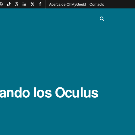
Acerca de OhMyGeek!
Contacto
ando los Oculus