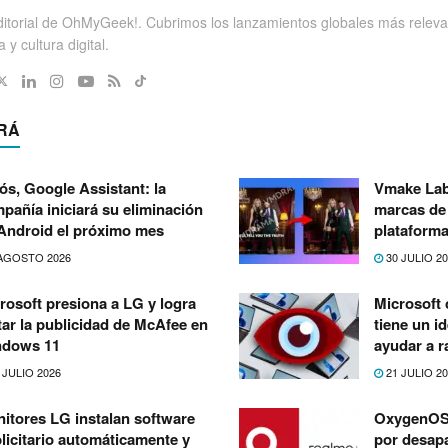
itorial de OhMyGeek!. Cubrimos los lanzamientos globales más releva
 y cultura digital.
RÁ
ós, Google Assistant: la
Vmake Lab
pañía iniciará su eliminación
marcas de 
Android el próximo mes
plataforma
AGOSTO 2026
30 JULIO 2
rosoft presiona a LG y logra
Microsoft
tar la publicidad de McAfee en
tiene un i
ndows 11
ayudar a r
 JULIO 2026
21 JULIO 2
itores LG instalan software
OxygenOS 
licitario automáticamente y
por desapa