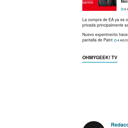
Nin
exp
6 
La compra de EA ya es o
privada principalmente s
Nuevo experimento hace 
pantalla de Paint
4 AGO
OHMYGEEK! TV
Redac