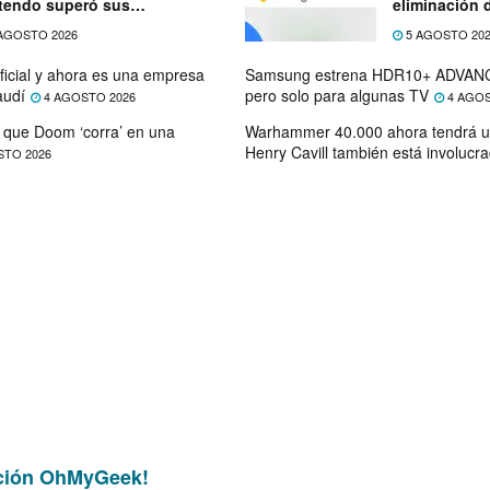
tendo superó sus
eliminación 
ectativas
próximo mes
AGOSTO 2026
5 AGOSTO 20
ficial y ahora es una empresa
Samsung estrena HDR10+ ADVANC
audí
pero solo para algunas TV
4 AGOSTO 2026
4 AGOS
que Doom ‘corra’ en una
Warhammer 40.000 ahora tendrá u
Henry Cavill también está involucr
STO 2026
ción OhMyGeek!