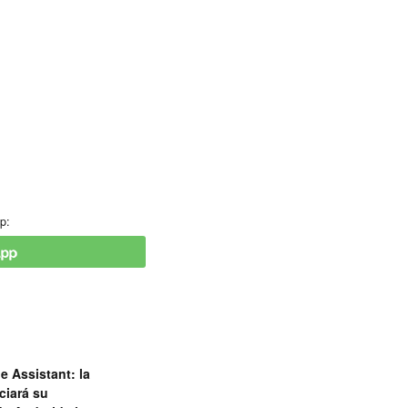
p:
e Assistant: la
ciará su