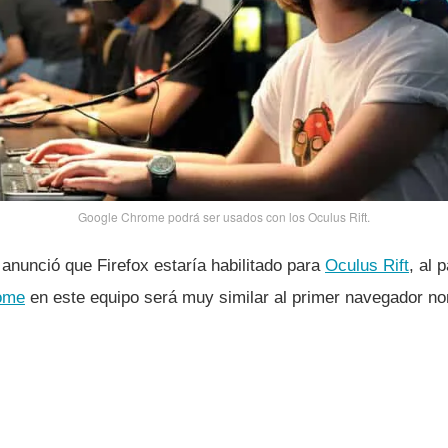
Google Chrome podrá ser usados con los Oculus Rift.
nunció que Firefox estarí­a habilitado para
Oculus Rift
, al 
ome
en este equipo será muy similar al primer navegador n