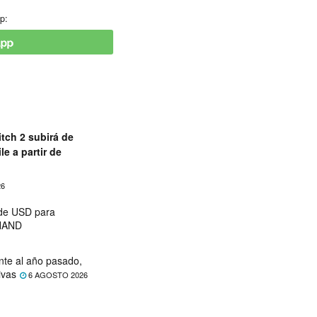
p:
tch 2 subirá de
le a partir de
26
 de USD para
 NAND
nte al año pasado,
ivas
6 AGOSTO 2026