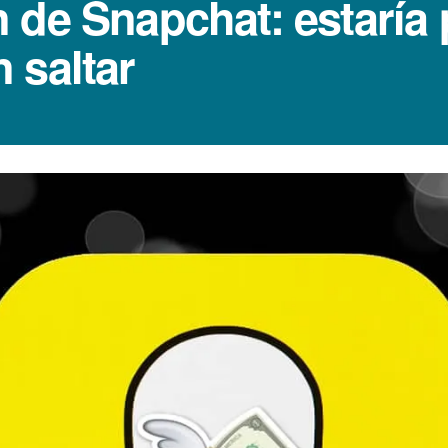
 de Snapchat: estarí­a
 saltar