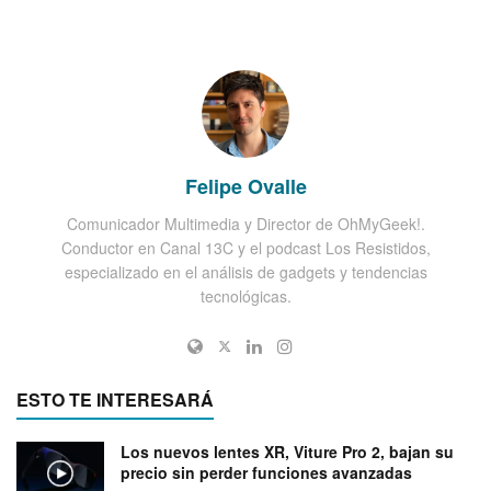
Felipe Ovalle
Comunicador Multimedia y Director de OhMyGeek!.
Conductor en Canal 13C y el podcast Los Resistidos,
especializado en el análisis de gadgets y tendencias
tecnológicas.
ESTO TE INTERESARÁ
Los nuevos lentes XR, Viture Pro 2, bajan su
precio sin perder funciones avanzadas