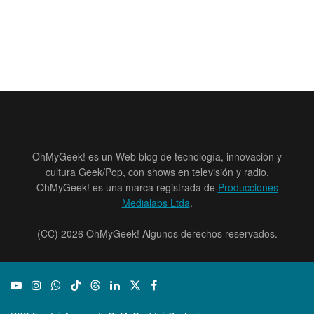
OhMyGeek! es un Web blog de tecnología, innovación y
cultura Geek/Pop, con shows en televisión y radio.
OhMyGeek! es una marca registrada de
Producciones
Medialabs Ltda
.
(CC) 2026 OhMyGeek! Algunos derechos reservados.