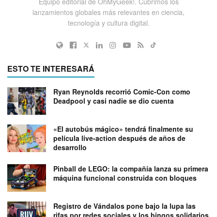
Equipo editorial de OhMyGeek!. Cubrimos los
lanzamientos globales más relevantes en ciencia,
tecnología y cultura digital.
ESTO TE INTERESARÁ
Ryan Reynolds recorrió Comic-Con como
Deadpool y casi nadie se dio cuenta
«El autobús mágico» tendrá finalmente su
película live-action después de años de
desarrollo
Pinball de LEGO: la compañía lanza su primera
máquina funcional construida con bloques
Registro de Vándalos pone bajo la lupa las
rifas por redes sociales y los bingos solidarios