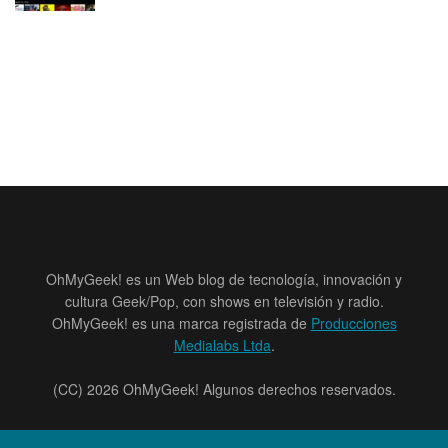
OhMyGeek! es un Web blog de tecnología, innovación y
cultura Geek/Pop, con shows en televisión y radio.
OhMyGeek! es una marca registrada de
Producciones
Medialabs Ltda
.
(CC) 2026 OhMyGeek! Algunos derechos reservados.