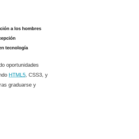
ción a los hombres
ncepción
n tecnologí­a
ido oportunidades
endo
HTML5
, CSS3, y
Tras graduarse y