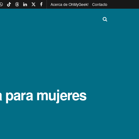
Acerca de OhMyGeek!
Contacto
a para mujeres