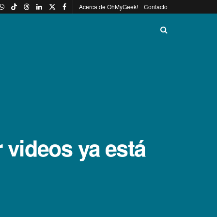
Acerca de OhMyGeek!
Contacto
r videos ya está