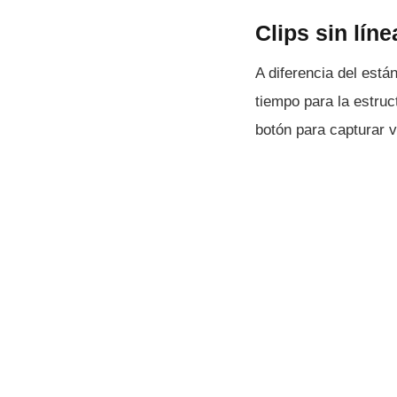
Clips sin lí­n
A diferencia del está
tiempo para la estru
botón para capturar v