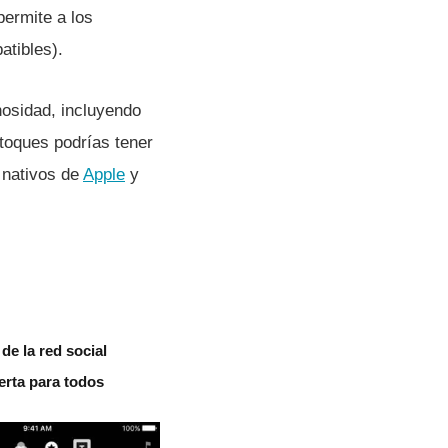
 permite a los
atibles).
nosidad, incluyendo
oques podrí­as tener
 nativos de
Apple
y
de la red social
erta para todos